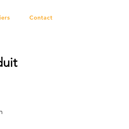
iers
Contact
uit
n